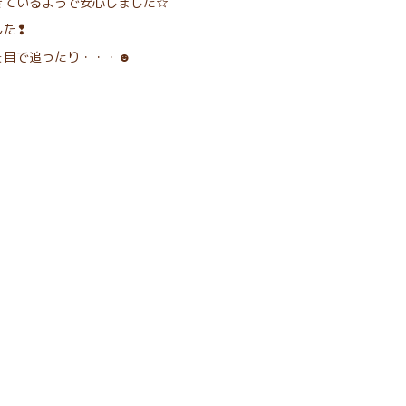
きているようで安心しました☆
した❢
を目で追ったり・・・☻