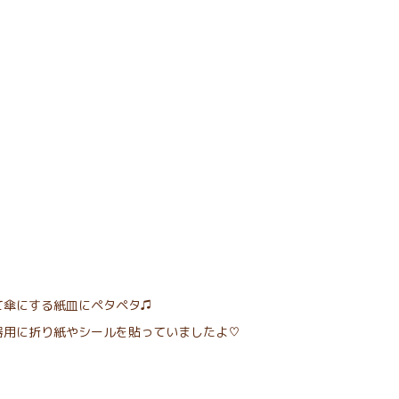
て傘にする紙皿にペタペタ♫
器用に折り紙やシールを貼っていましたよ♡