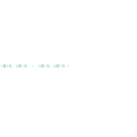
、1歳2名、2歳1名
・
2歳1名、6歳1名 →