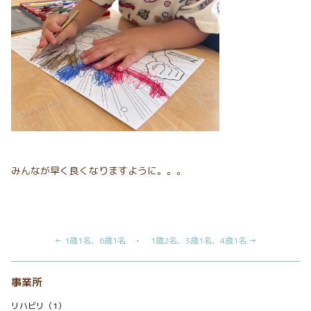
みんなが早く良くなりますように。。。
← 1歳1名、6歳1名
・
1歳2名、3歳1名、4歳1名 →
事業所
リハビリ（1）