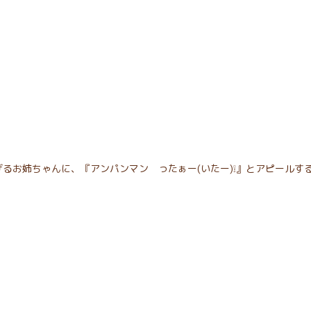
るお姉ちゃんに、『アンパンマン ったぁー(いたー)❕』とアピールす