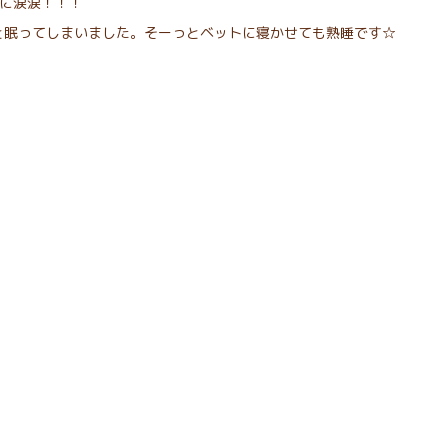
時に涙涙！！！
と眠ってしまいました。そーっとベットに寝かせても熟睡です☆