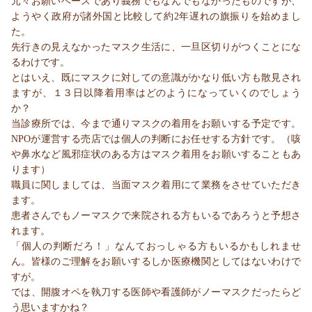
元々お願いベースであり義務でもなんでもなかったものですが、
ようやく政府が諸外国と比較して約2年遅れの旗振りを始めまし
た。
先行きの見えなかったマスク生活に、一旦区切りがつくことにな
るわけです。
とはいえ、既にマスクに対しての意識がかなり低い方も散見され
ますが、１３日以降着用率はどのようになっていくのでしょう
か？
当診療所では、今まで通りマスクの着用をお願いする予定です。
NPOが運営する売店では個人の判断にお任せする方針です。（咳
や鼻水など風邪症状のある方はマスク着用をお願いすることもあ
ります）
職員に関しましては、当面マスク着用にて業務をさせていただき
ます。
患者さんでもノーマスクで来院される方もいるであろうと予想さ
れます。
「個人の判断だろ！」なんておっしゃる方もいるかもしれませ
ん。皆様のご理解をお願いするしか医療機関としてはないわけで
すが。
では、開腹オペを執刀する医師や看護師がノーマスクだったらど
う思いますかね？