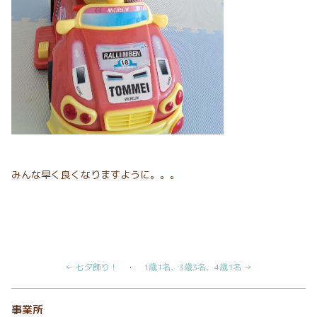
みんな早く良くなりますように。。。
← 七夕飾り！
・
1歳1名、3歳3名、4歳1名 →
事業所