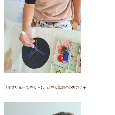
『小さい花火もやる～❢』とやる気満々の男の子☻