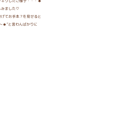
ッキリしたご様子・・・☻
しみました♡
投げてお手本？を見せると
～☻”と言わんばかりに