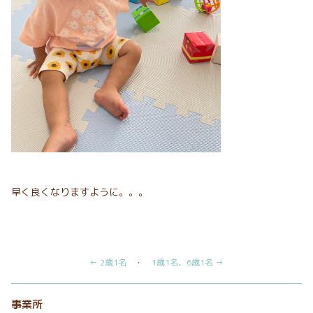
早く良くなりますように。。。
← 2歳1名
・
1歳1名、6歳1名 →
事業所