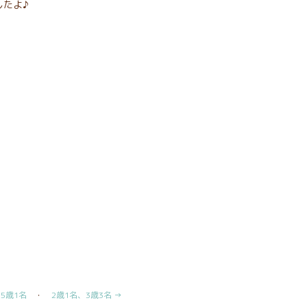
したよ♪
 5歳1名
・
2歳1名、3歳3名 →