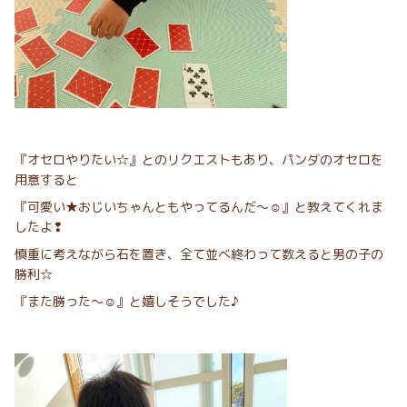
『オセロやりたい☆』とのリクエストもあり、パンダのオセロを
用意すると
『可愛い★おじいちゃんともやってるんだ〜☺︎』と教えてくれま
したよ❢
慎重に考えながら石を置き、全て並べ終わって数えると男の子の
勝利☆
『また勝った〜☺︎』と嬉しそうでした♪