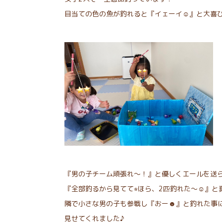
目当ての色の魚が釣れると『イェーイ☺︎』と大喜
『男の子チーム頑張れ〜！』と優しくエールを送
『全部釣るから見てて⭐︎ほら、2匹釣れた〜☺︎』
隣で小さな男の子も参戦し『おー☻』と釣れた事
見せてくれました♪